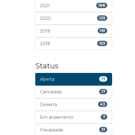
2021
188
2020
125
2019
191
2018
153
Status
Aberta
17
Cancelada
17
Deserta
43
Em andamento
7
Fracassada
31