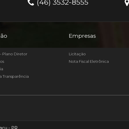
(46) 3532-8555
dão
Empresas
- Plano Diretor
Licitação
os
Nota Fiscal Eletrônica
ia
a Transparência
açu - PR