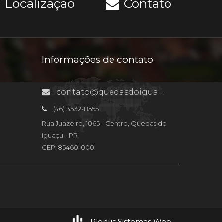
Localização
Contato
Informações de contato
contato@quedasdoiguacu.pr.gov.br
(46) 3532-8555
Rua Juazeiro, 1065 - Centro, Quedas do
Iguaçu - PR
CEP: 85460-000
Plenus Sistemas Web