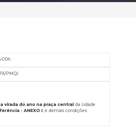
4:00h
019/PMQI
na virada do ano na praça central
da cidade
erência - ANEXO I
, e demais condições