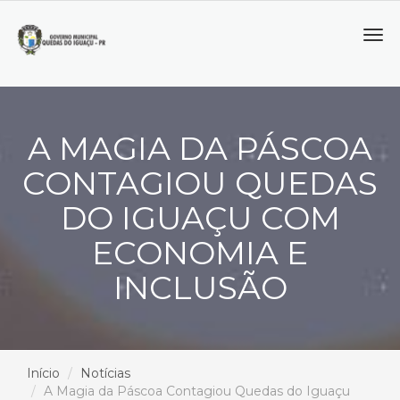
Tog
navi
A MAGIA DA PÁSCOA
CONTAGIOU QUEDAS
DO IGUAÇU COM
ECONOMIA E
INCLUSÃO
Início
Notícias
A Magia da Páscoa Contagiou Quedas do Iguaçu