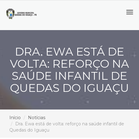
Tog
navi
DRA. EWA ESTÁ DE
VOLTA: REFORÇO NA
SAÚDE INFANTIL DE
QUEDAS DO IGUAÇU
Início
Notícias
Dra. Ewa está de volta: reforço na saúde infantil de
Quedas do Iguaçu