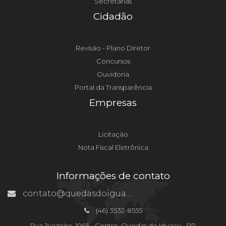
Secretarias
Cidadão
Revisão - Plano Diretor
Concursos
Ouvidoria
Portal da Transparência
Empresas
Licitação
Nota Fiscal Eletrônica
Informações de contato
contato@quedasdoiguacu.pr.gov.br
(46) 3532-8555
Rua Juazeiro, 1065 - Centro, Quedas do Iguaçu - PR