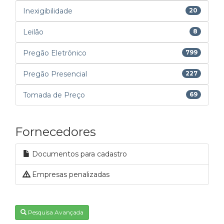
Inexigibilidade
20
Leilão
8
Pregão Eletrônico
799
Pregão Presencial
227
Tomada de Preço
69
Fornecedores
Documentos para cadastro
Empresas penalizadas
Pesquisa Avançada