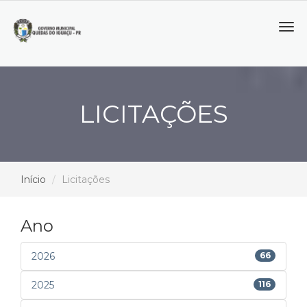
Tog
navi
LICITAÇÕES
Início
Licitações
Ano
2026
66
2025
116