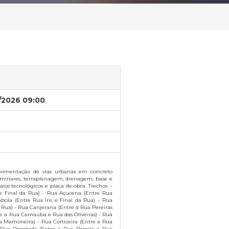
/2026 09:00
avimentação de vias urbanas em concreto
liminares, terraplenagem, drenagem, base e
aios tecnológicos e placa de obra. Trechos: -
 e Final da Rua) - Rua Açucena (Entre Rua
ola (Entre Rua Íris e Final da Rua) – Rua
 Rua) - Rua Canjerana (Entre a Rua Pereiras
re a Rua Carnaúba e Rua das Oliveiras) - Rua
a Mamoneira) - Rua Corticeira (Entre a Rua
 Rua Projetada (Entre a Rua Pereira e Rua