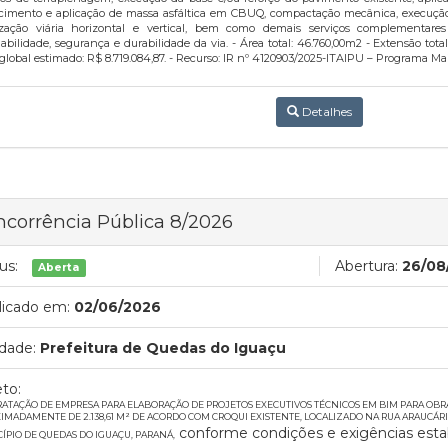
cimento e aplicação de massa asfáltica em CBUQ, compactação mecânica, execução 
ização viária horizontal e vertical, bem como demais serviços complementare
gabilidade, segurança e durabilidade da via. - Área total: 46.760,00m2 - Extensão total
 global estimado: R$ 8.719.084,87. - Recurso: IR nº 4120903/2025-ITAIPU – Programa Ma
Detalhes
corrência Pública 8/2026
us:
Abertura:
26/08
Aberta
licado em:
02/06/2026
dade:
Prefeitura de Quedas do Iguaçu
to:
ATAÇÃO DE EMPRESA PARA ELABORAÇÃO DE PROJETOS EXECUTIVOS TÉCNICOS EM BIM PARA OBRA 
IMADAMENTE DE 2.138,61 M² DE ACORDO COM CROQUI EXISTENTE, LOCALIZADO NA RUA ARAUCÁRIA, 
conforme condições e exigências esta
ÍPIO DE QUEDAS DO IGUAÇU, PARANÁ,