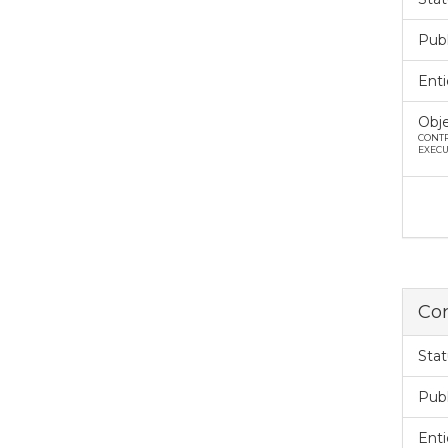
Pub
Enti
Obje
CONTR
EXECU
Con
Stat
Pub
Enti