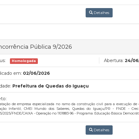
Detalhes
corrência Pública 9/2026
us:
Abertura:
24/06
Homologada
licado em:
02/06/2026
dade:
Prefeitura de Quedas do Iguaçu
to:
atação de empresa especializada no ramo da construção civil para a execução de 
ação Infantil, CMEI Mundo dos Saberes, Quedas do Iguaçu/PR - FNDE - Cre
5/2025/FNDE/CAIXA - Operação no 1101883-96 - Programa: Educação Básica Democráti
Detalhes