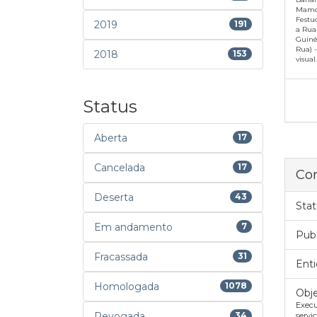
Mamon
Festu
2019
191
a Rua 
Guiné
Rua) 
2018
153
visual.
Status
Aberta
17
Cancelada
17
Con
Deserta
43
Stat
Em andamento
7
Pub
Fracassada
31
Enti
Homologada
1078
Obje
Exec
Revogada
34
servi