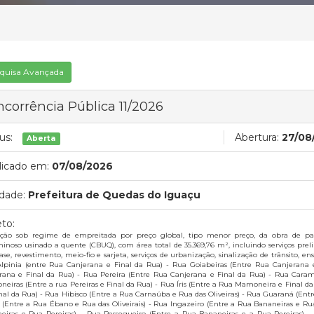
quisa Avançada
corrência Pública 11/2026
us:
Abertura:
27/08
Aberta
licado em:
07/08/2026
dade:
Prefeitura de Quedas do Iguaçu
to:
ção sob regime de empreitada por preço global, tipo menor preço, da obra de p
inoso usinado a quente (CBUQ), com área total de 35.369,76 m², incluindo serviços pre
se, revestimento, meio-fio e sarjeta, serviços de urbanização, sinalização de trânsito, ens
lpinia (entre Rua Canjerana e Final da Rua) - Rua Goiabeiras (Entre Rua Canjerana
rana e Final da Rua) - Rua Pereira (Entre Rua Canjerana e Final da Rua) - Rua Caramb
eiras (Entre a rua Pereiras e Final da Rua) - Rua Íris (Entre a Rua Mamoneira e Final da
inal da Rua) - Rua Hibisco (Entre a Rua Carnaúba e Rua das Oliveiras) - Rua Guaraná (Ent
 (Entre a Rua Ébano e Rua das Oliveirais) - Rua Ingazeiro (Entre a Rua Bananeiras e Ru
eiras e Rua Pereiras) – Rua Pessegueiro (Entre a Rua Bananeiras e a Rua Pereiras) -