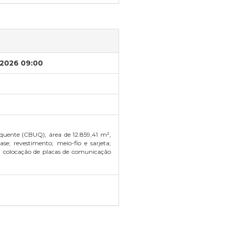
/2026 09:00
uente (CBUQ), área de 12.859,41 m²,
e; revestimento; meio-fio e sarjeta;
co, colocação de placas de comunicação