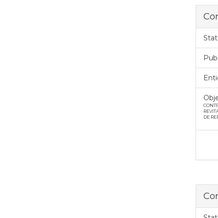
Con
Stat
Pub
Enti
Obje
CONTR
REVIT
DE RE
Con
Stat