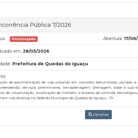
corrência Pública 7/2026
us:
Abertura:
17/06
Homologada
licado em:
28/05/2026
dade:
Prefeitura de Quedas do Iguaçu
to:
ução de pavimentação de vias urbanas em concreto betuminoso usinado a q
reendendo: serviços preliminares; terraplenagem; drenagem; base e sub-bas
ços de urbanização; sinalização de trânsito; e ensaios de controle tecnológi
l em vias diversas na Sede do Município de Quedas do Iguaçu - Pr.
Detalhes