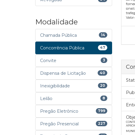
forne
sinal
trafe
Valor
Modalidade
Chamada Pública
14
Concorrência Pública
47
Convite
3
Con
Dispensa de Licitação
40
Stat
Inexigibilidade
20
Pub
Leilão
8
Enti
Pregão Eletrônico
799
Obje
CONTR
Pregão Presencial
227
APROX
MUNIC