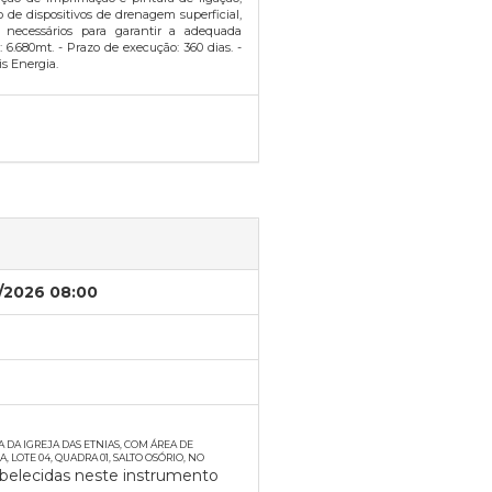
de dispositivos de drenagem superficial,
s necessários para garantir a adequada
: 6.680mt. - Prazo de execução: 360 dias. -
is Energia.
/2026 08:00
DA IGREJA DAS ETNIAS, COM ÁREA DE
LOTE 04, QUADRA 01, SALTO OSÓRIO, NO
belecidas neste instrumento