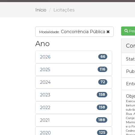
Início
Licitações
Pes
Concorrência Pública
Modalidade:
Ano
Con
2026
66
Stat
2025
116
Pub
2024
72
Enti
2023
158
Obje
Execu
betum
2022
158
sub-ba
Rua A
Canje
2021
188
Mamon
e o F
Cedro
2020
125
Banan