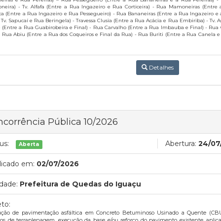
eira) - Tv. Alfafa (Entre a Rua Ingazeiro e Rua Corticeira) - Rua Mamoneiras (Entre 
ca (Entre a Rua Ingazeiro e Rua Pessegueiro) - Rua Bananeiras (Entre a Rua Ingazeiro e
Tv. Sapucaí e Rua Beringela) - Travessa Clusia (Entre a Rua Acácia e Rua Embiriba) - Tv. As
 (Entre a Rua Guabirobeira e Final) - Rua Carvalho (Entre a Rua Imbauba e Final) - Rua 
- Rua Abiu (Entre a Rua dos Coqueiros e Final da Rua) - Rua Buriti (Entre a Rua Canela e
Detalhes
corrência Pública 10/2026
us:
Abertura:
24/07
Aberta
licado em:
02/07/2026
dade:
Prefeitura de Quedas do Iguaçu
to:
ução de pavimentação asfáltica em Concreto Betuminoso Usinado a Quente (CB
ços de terraplenagem, execução da base e/ou reforço do pavimento existente, aplic