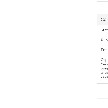
Con
Stat
Pub
Enti
Obje
Exec
comp
servi
visua