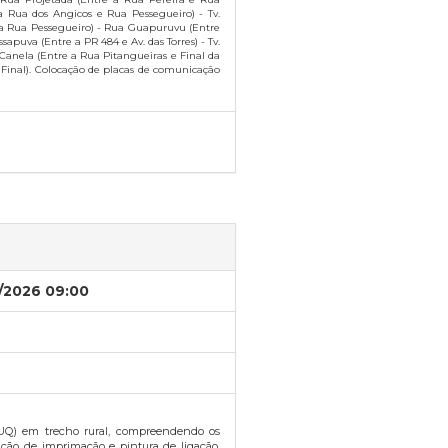
a Rua dos Angicos e Rua Pessegueiro) - Tv.
 a Rua Pessegueiro) - Rua Guapuruvu (Entre
sapuva (Entre a PR 484 e Av. das Torres) - Tv.
Canela (Entre a Rua Pitangueiras e Final da
 Final). Colocação de placas de comunicação
/2026 09:00
UQ) em trecho rural, compreendendo os
ação de imprimação e pintura de ligação,