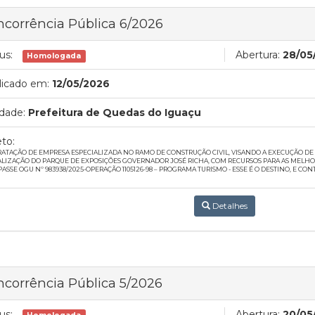
corrência Pública 6/2026
us:
Abertura:
28/05
Homologada
licado em:
12/05/2026
dade:
Prefeitura de Quedas do Iguaçu
to:
ATAÇÃO DE EMPRESA ESPECIALIZADA NO RAMO DE CONSTRUÇÃO CIVIL, VISANDO A EXECUÇÃO D
ALIZAÇÃO DO PARQUE DE EXPOSIÇÕES GOVERNADOR JOSÉ RICHA, COM RECURSOS PARA AS MELHO
PASSE OGU Nº 983938/2025-OPERAÇÃO 1105126-98 – PROGRAMA TURISMO - ESSE É O DESTINO, E C
Detalhes
corrência Pública 5/2026
us:
Abertura:
20/05