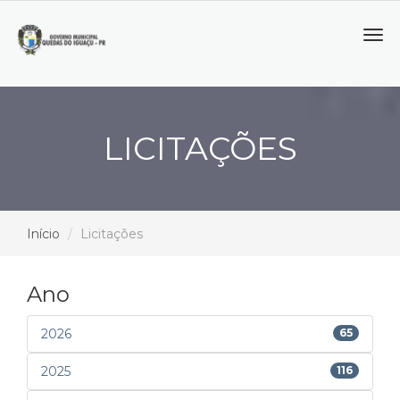
Tog
navi
LICITAÇÕES
Início
Licitações
Ano
2026
65
2025
116