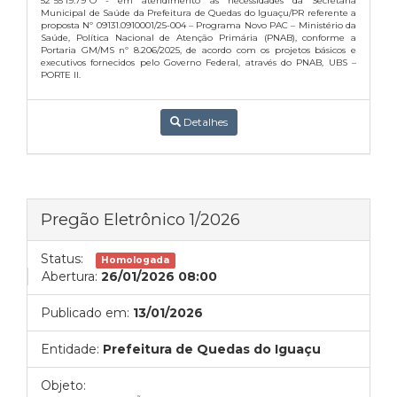
52º55’19.79”O - em atendimento às necessidades da Secretaria
Municipal de Saúde da Prefeitura de Quedas do Iguaçu/PR referente a
proposta Nº 09131.0910001/25-004 – Programa Novo PAC – Ministério da
Saúde, Política Nacional de Atenção Primária (PNAB), conforme a
Portaria GM/MS nº 8.206/2025, de acordo com os projetos básicos e
executivos fornecidos pelo Governo Federal, através do PNAB, UBS –
PORTE II.
Detalhes
Pregão Eletrônico 1/2026
Status:
Homologada
Abertura:
26/01/2026 08:00
Publicado em:
13/01/2026
Entidade:
Prefeitura de Quedas do Iguaçu
Objeto: