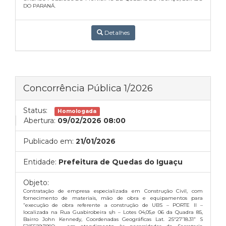
DO PARANÁ.
Detalhes
Concorrência Pública 1/2026
Status:
Homologada
Abertura:
09/02/2026 08:00
Publicado em:
21/01/2026
Entidade:
Prefeitura de Quedas do Iguaçu
Objeto:
Contratação de empresa especializada em Construção Civil, com
fornecimento de materiais, mão de obra e equipamentos para
“execução de obra referente a construção de UBS – PORTE II –
localizada na Rua Guabirobeira s/n – Lotes 04,05,e 06 da Quadra 85,
Bairro John Kennedy, Coordenadas Geográficas Lat. 25º27’18.31” S