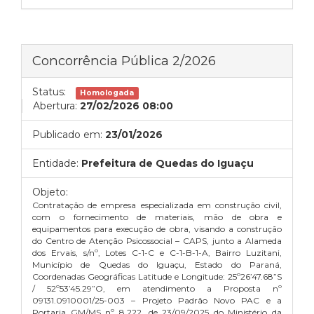
Concorrência Pública 2/2026
Status:
Homologada
Abertura:
27/02/2026 08:00
Publicado em:
23/01/2026
Entidade:
Prefeitura de Quedas do Iguaçu
Objeto:
Contratação de empresa especializada em construção civil,
com o fornecimento de materiais, mão de obra e
equipamentos para execução de obra, visando a construção
do Centro de Atenção Psicossocial – CAPS, junto a Alameda
dos Ervais, s/nº, Lotes C-1-C e C-1-B-1-A, Bairro Luzitani,
Município de Quedas do Iguaçu, Estado do Paraná,
Coordenadas Geográficas Latitude e Longitude: 25º26’47.68”S
/ 52º53’45.29”O, em atendimento a Proposta nº
09131.0910001/25-003 – Projeto Padrão Novo PAC e a
Portaria GM/MS nº 8.222, de 23/09/2025 do Ministério da