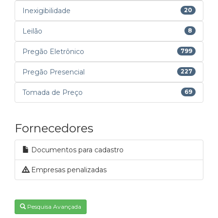
Inexigibilidade
20
Leilão
8
Pregão Eletrônico
799
Pregão Presencial
227
Tomada de Preço
69
Fornecedores
Documentos para cadastro
Empresas penalizadas
Pesquisa Avançada