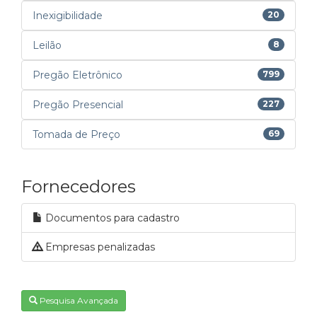
Inexigibilidade
20
Leilão
8
Pregão Eletrônico
799
Pregão Presencial
227
Tomada de Preço
69
Fornecedores
Documentos para cadastro
Empresas penalizadas
Pesquisa Avançada