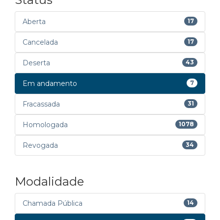
Aberta
17
Cancelada
17
Deserta
43
Em andamento
7
Fracassada
31
Homologada
1078
Revogada
34
Modalidade
Chamada Pública
14