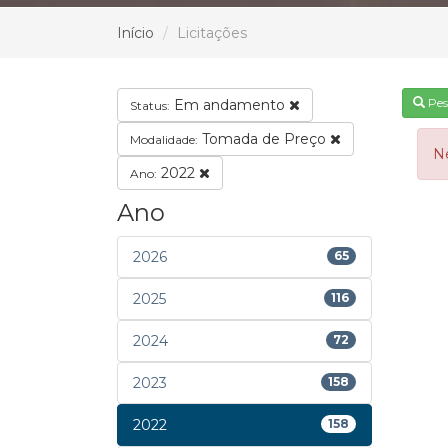
Início
Licitações
Pes
Em andamento
Status:
Tomada de Preço
Modalidade:
N
2022
Ano:
Ano
2026
65
2025
116
2024
72
2023
158
2022
158