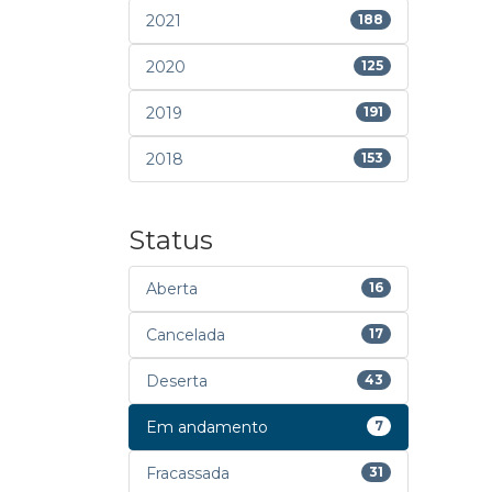
2021
188
2020
125
2019
191
2018
153
Status
Aberta
16
Cancelada
17
Deserta
43
Em andamento
7
Fracassada
31