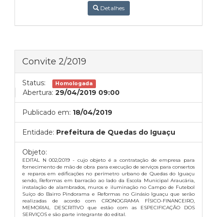
Detalhes
Convite 2/2019
Status:
Homologada
Abertura:
29/04/2019 09:00
Publicado em:
18/04/2019
Entidade:
Prefeitura de Quedas do Iguaçu
Objeto:
EDITAL N 002/2019 - cujo objeto é a contratação de empresa para
fornecimento de mão de obra para execução de serviços para consertos
e reparos em edificações no perímetro urbano de Quedas do Iguaçu
sendo, Reformas em barracão ao lado da Escola Municipal Araucária,
instalação de alambrados, muros e iluminação no Campo de Futebol
Suíço do Bairro Pindorama e Reformas no Ginásio Iguaçu que serão
realizadas de acordo com CRONOGRAMA FÍSICO-FINANCEIRO,
MEMORIAL DESCRITIVO que estão com as ESPECIFICAÇÃO DOS
SERVIÇOS e são parte integrante do edital.