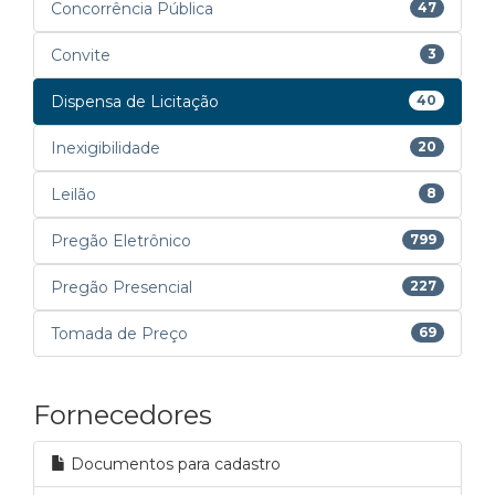
Concorrência Pública
47
Convite
3
Dispensa de Licitação
40
Inexigibilidade
20
Leilão
8
Pregão Eletrônico
799
Pregão Presencial
227
Tomada de Preço
69
Fornecedores
Documentos para cadastro